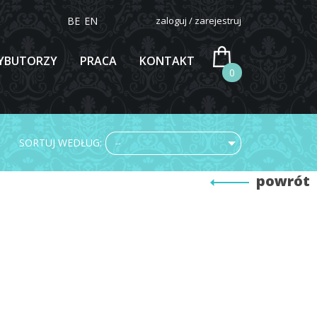
BE
EN
zaloguj / zarejestruj
YBUTORZY
PRACA
KONTAKT
0
SORTUJ WEDŁUG:
--
powrót