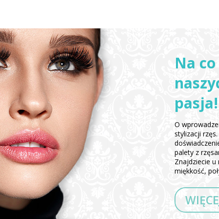
Na co
naszyc
pasja!
O wprowadzen
stylizacji rz
doświadczeni
palety z rzęs
Znajdziecie u 
miękkość, poły
WIĘCE