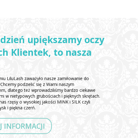
 dzień upiększamy oczy
h Klientek, to nasza
iu LiluLash zaważyło nasze zamiłowanie do
ęs. Chcemy podzielić się z Wami naszym
em, dlatego też wprowadziliśmy bardzo ciekawe
ami w nietypowych grubościach i pięknych skrętach.
nas rzęsy o wysokiej jakości MINK i SILK czyli
sk i piękna czerń.
J INFORMACJI