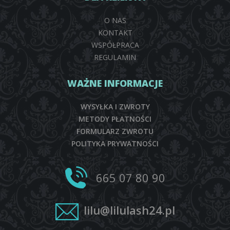
O NAS
KONTAKT
WSPÓŁPRACA
REGULAMIN
WAŻNE INFORMACJE
WYSYŁKA I ZWROTY
METODY PŁATNOŚCI
FORMULARZ ZWROTU
POLITYKA PRYWATNOŚCI
665 07 80 90
lilu@lilulash24.pl