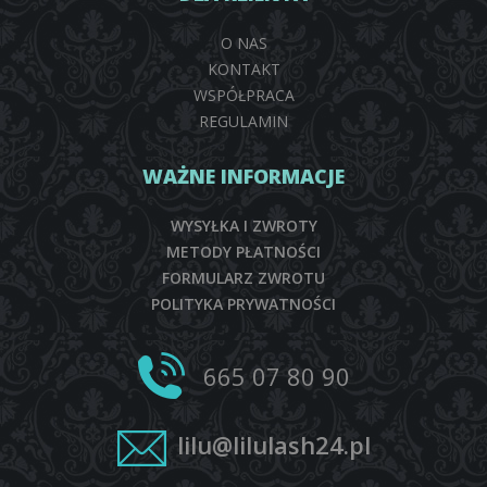
O NAS
KONTAKT
WSPÓŁPRACA
REGULAMIN
WAŻNE INFORMACJE
WYSYŁKA I ZWROTY
METODY PŁATNOŚCI
FORMULARZ ZWROTU
POLITYKA PRYWATNOŚCI
665 07 80 90
lilu@lilulash24.pl