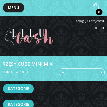
MENU
0
zaloguj / zarejestruj
BE
EN
RZĘSY CUBE MINI MIX
SORTUJ WEDŁUG:
--
KATEGORIE
KATEGORIE