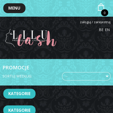
MENU
0
zaloguj / zarejestruj
BE
EN
PROMOCJE
SORTUJ WEDŁUG:
--
KATEGORIE
KATEGORIE