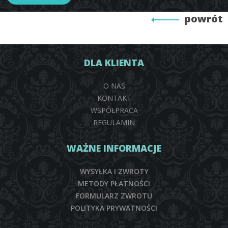
powrót
DLA KLIENTA
O NAS
KONTAKT
WSPÓŁPRACA
REGULAMIN
WAŻNE INFORMACJE
WYSYŁKA I ZWROTY
METODY PŁATNOŚCI
FORMULARZ ZWROTU
POLITYKA PRYWATNOŚCI