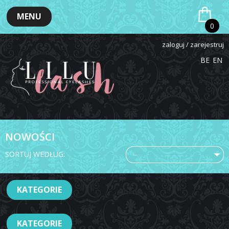
MENU
0
zaloguj / zarejestruj
BE
EN
NOWOŚCI
SORTUJ WEDŁUG:
--
KATEGORIE
KATEGORIE