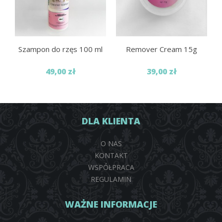
Szampon do rzęs 100 ml
Remover Cream 15g
49,00 zł
39,00 zł
DLA KLIENTA
O NAS
KONTAKT
WSPÓŁPRACA
REGULAMIN
WAŻNE INFORMACJE