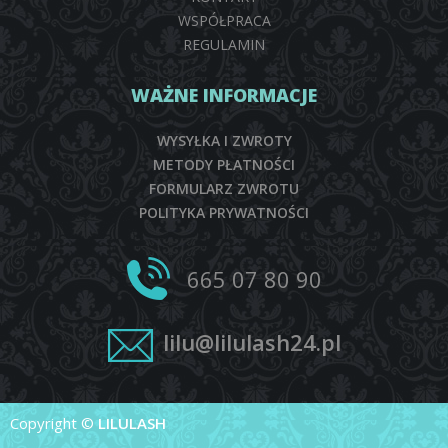
WSPÓŁPRACA
REGULAMIN
WAŻNE INFORMACJE
WYSYŁKA I ZWROTY
METODY PŁATNOŚCI
FORMULARZ ZWROTU
POLITYKA PRYWATNOŚCI
665 07 80 90
lilu@lilulash24.pl
Copyright ©
LILULASH