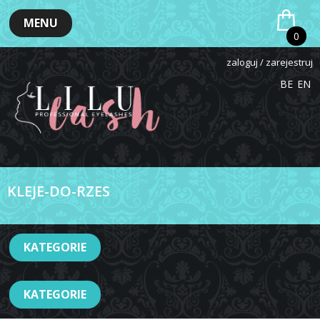
MENU
0
zaloguj / zarejestruj
BE
EN
KLEJE-DO-RZES
KATEGORIE
KATEGORIE