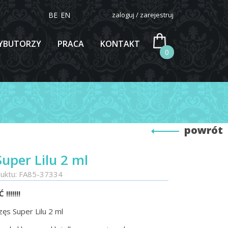
BE
EN
zaloguj / zarejestruj
YBUTORZY
PRACA
KONTAKT
0
powrót
Super Lilu 2 ml
uktu: FA85-37334
!!!!!!
zęs Super Lilu 2 ml