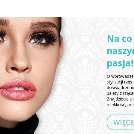
Na co
naszyc
pasja!
O wprowadzen
stylizacji rz
doświadczeni
palety z rzęs
Znajdziecie u 
miękkość, poły
WIĘCE