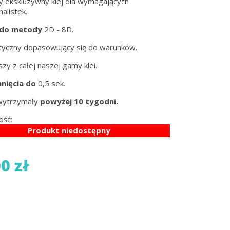
 ekskluzywny klej dla wymagających
alistek.
 do metody
2D - 8D.
styczny dopasowujący się do warunków.
zy z całej naszej gamy klei.
hnięcia do
0,5 sek.
wytrzymały
powyżej 10 tygodni.
ość:
Produkt niedostępny
0 zł