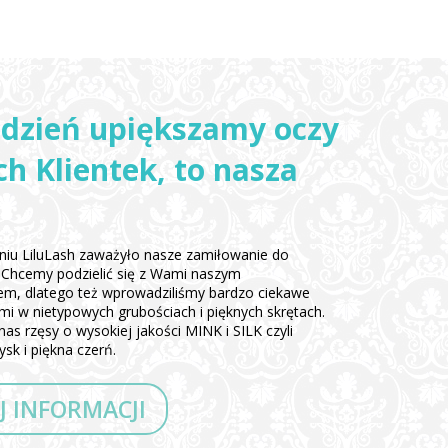
 dzień upiększamy oczy
h Klientek, to nasza
iu LiluLash zaważyło nasze zamiłowanie do
ęs. Chcemy podzielić się z Wami naszym
em, dlatego też wprowadziliśmy bardzo ciekawe
ami w nietypowych grubościach i pięknych skrętach.
nas rzęsy o wysokiej jakości MINK i SILK czyli
sk i piękna czerń.
J INFORMACJI