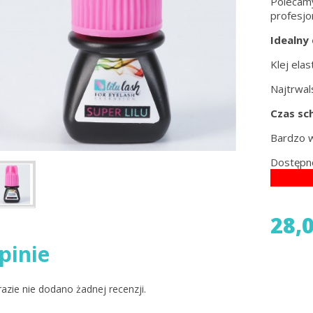
Polecamy
profesjon
Idealny
Klej ela
Najtrwals
Czas sc
Bardzo 
Dostępn
28,0
pinie
razie nie dodano żadnej recenzji.