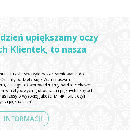
 dzień upiększamy oczy
h Klientek, to nasza
iu LiluLash zaważyło nasze zamiłowanie do
ęs. Chcemy podzielić się z Wami naszym
em, dlatego też wprowadziliśmy bardzo ciekawe
ami w nietypowych grubościach i pięknych skrętach.
nas rzęsy o wysokiej jakości MINK i SILK czyli
sk i piękna czerń.
J INFORMACJI