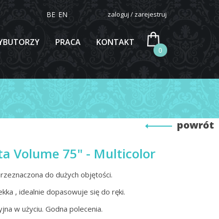
BE
EN
zaloguj / zarejestruj
YBUTORZY
PRACA
KONTAKT
0
powrót
ta Volume 75" - Multicolor
rzeznaczona do dużych objętości.
kka , idealnie dopasowuje się do ręki.
jna w użyciu. Godna polecenia.