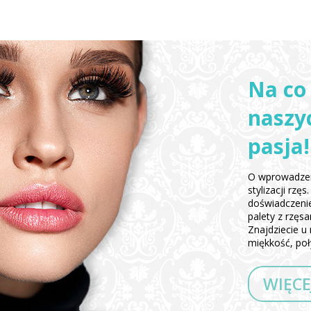
Na co
naszyc
pasja!
O wprowadzen
stylizacji rz
doświadczeni
palety z rzęs
Znajdziecie u 
miękkość, poły
WIĘCE